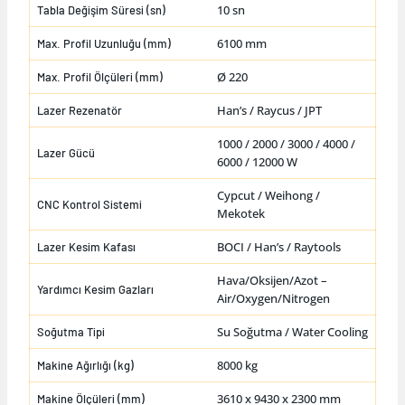
10 sn
Tabla Değişim Süresi (sn)
6100 mm
Max. Profil Uzunluğu (mm)
Ø 220
Max. Profil Ölçüleri (mm)
Han’s / Raycus / JPT
Lazer Rezenatör
1000 / 2000 / 3000 / 4000 /
Lazer Gücü
6000 / 12000 W
Cypcut / Weihong /
CNC Kontrol Sistemi
Mekotek
BOCI / Han’s / Raytools
Lazer Kesim Kafası
Hava/Oksijen/Azot –
Yardımcı Kesim Gazları
Air/Oxygen/Nitrogen
Su Soğutma / Water Cooling
Soğutma Tipi
8000 kg
Makine Ağırlığı (kg)
3610 x 9430 x 2300 mm
Makine Ölçüleri (mm)