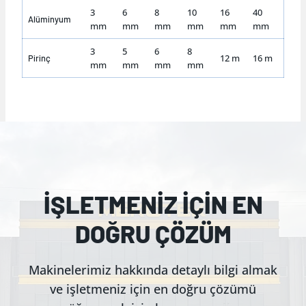
3
6
8
10
16
40
Alüminyum
mm
mm
mm
mm
mm
mm
3
5
6
8
12 m
16 m
Pirinç
mm
mm
mm
mm
İŞLETMENİZ İÇİN EN
DOĞRU ÇÖZÜM
Makinelerimiz hakkında detaylı bilgi almak
ve işletmeniz için en doğru çözümü