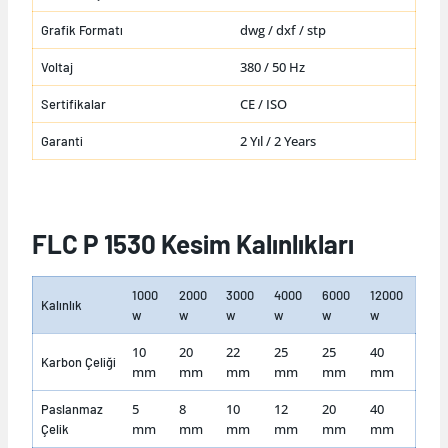
dwg / dxf / stp
Grafik Formatı
380 / 50 Hz
Voltaj
CE / ISO
Sertifikalar
2 Yıl / 2 Years
Garanti
FLC P 1530 Kesim Kalınlıkları
1000
2000
3000
4000
6000
12000
Kalınlık
w
w
w
w
w
w
10
20
22
25
25
40
Karbon Çeliği
mm
mm
mm
mm
mm
mm
5
8
10
12
20
40
Paslanmaz
mm
mm
mm
mm
mm
mm
Çelik