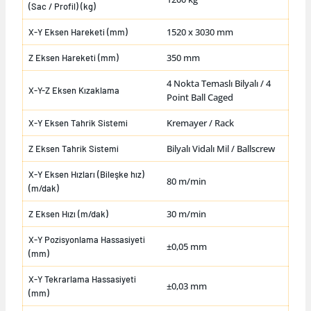
(Sac / Profil) (kg)
1520 x 3030 mm
X-Y Eksen Hareketi (mm)
350 mm
Z Eksen Hareketi (mm)
4 Nokta Temaslı Bilyalı / 4
X-Y-Z Eksen Kızaklama
Point Ball Caged
Kremayer / Rack
X-Y Eksen Tahrik Sistemi
Bilyalı Vidalı Mil / Ballscrew
Z Eksen Tahrik Sistemi
X-Y Eksen Hızları (Bileşke hız)
80 m/min
(m/dak)
30 m/min
Z Eksen Hızı (m/dak)
X-Y Pozisyonlama Hassasiyeti
±0,05 mm
(mm)
X-Y Tekrarlama Hassasiyeti
±0,03 mm
(mm)