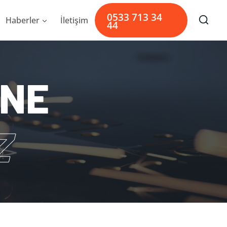
0533 713 34
Haberler
İletişim
44
İNE
Z