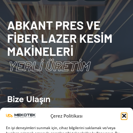
ABKANT PRES VE
FİBER LAZER KESİM
MAKİNELERİ
YERLİ ÜRETİM
Bize Ulaşın
Çerez Politikası
satis@mekoteklazer.com
En iyi deneyimleri sunmak için, cihaz bilgilerini saklamak ve/veya
Silivri / İSTANBUL