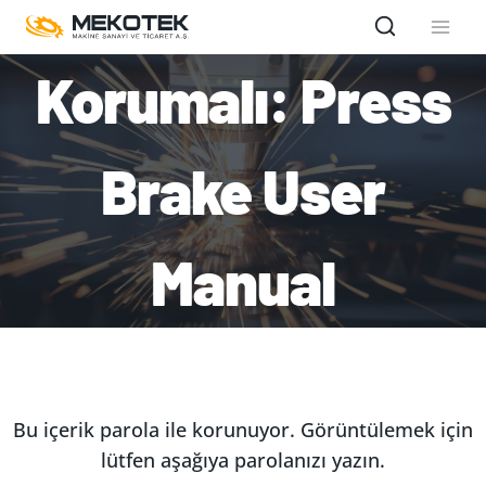
Skip
to
content
Korumalı: Press
Brake User
Manual
Bu içerik parola ile korunuyor. Görüntülemek için
lütfen aşağıya parolanızı yazın.