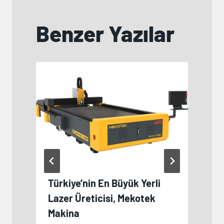
Benzer Yazılar
Türkiye’nin En Büyük Yerli
Lazer Üreticisi, Mekotek
2
Makina