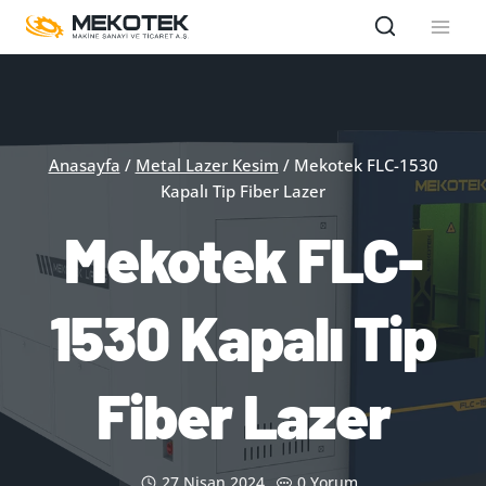
Skip
to
content
Anasayfa
/
Metal Lazer Kesim
/
Mekotek FLC-1530
Kapalı Tip Fiber Lazer
Mekotek FLC-
1530 Kapalı Tip
Fiber Lazer
27 Nisan 2024
0 Yorum