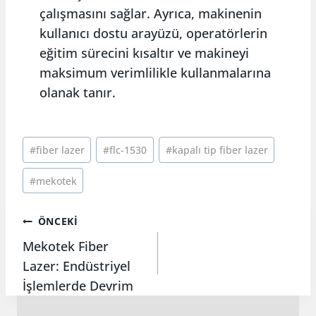
çalışmasını sağlar. Ayrıca, makinenin
kullanıcı dostu arayüzü, operatörlerin
eğitim sürecini kısaltır ve makineyi
maksimum verimlilikle kullanmalarına
olanak tanır.
Post
#
fiber lazer
#
flc-1530
#
kapalı tip fiber lazer
Tags:
#
mekotek
Yazı
ÖNCEKI
Mekotek Fiber
Lazer: Endüstriyel
gezinmesi
İşlemlerde Devrim